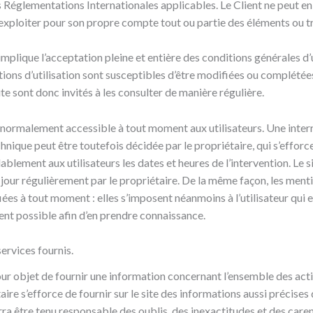
es Réglementations Internationales applicables. Le Client ne peut 
u exploiter pour son propre compte tout ou partie des éléments ou t
e implique l’acceptation pleine et entière des conditions générales d’
tions d’utilisation sont susceptibles d’être modifiées ou complété
site sont donc invités à les consulter de manière régulière.
t normalement accessible à tout moment aux utilisateurs. Une inter
nique peut être toutefois décidée par le propriétaire, qui s’efforc
lement aux utilisateurs les dates et heures de l’intervention. Le s
our régulièrement par le propriétaire. De la même façon, les ment
es à tout moment : elles s’imposent néanmoins à l’utilisateur qui es
vent possible afin d’en prendre connaissance.
services fournis.
pour objet de fournir une information concernant l’ensemble des acti
aire s’efforce de fournir sur le site des informations aussi précises
urra être tenu responsable des oublis, des inexactitudes et des care