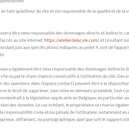
sponsabilité.
 en tant qu’éditeur du site et est responsable de la qualité et de la
pourra être tenu responsable des dommages directs et indirects ca
e l’accès au site internet
https://atelierdelucyle.com/
, et résultant soi
pondant pas aux spécifications indiquées au point 4, soit de l’appar
té.
 pourra également être tenu responsable des dommages indirects (
ché ou perte d’une chance) consécutifs à l’utilisation du site. Des e
r des questions dans l’espace contact) peuvent être à la disposition
erve le droit de supprimer, sans mise en demeure préalable, tout c
eviendrait à la législation applicable en Belgique, en particulier a
ction des données. Le cas échéant, le propriétaire se réserve égalem
la responsabilité civile et/ou pénale de l’utilisateur, notamment en
njurieux, diffamant, ou pornographique, quel que soit le support util