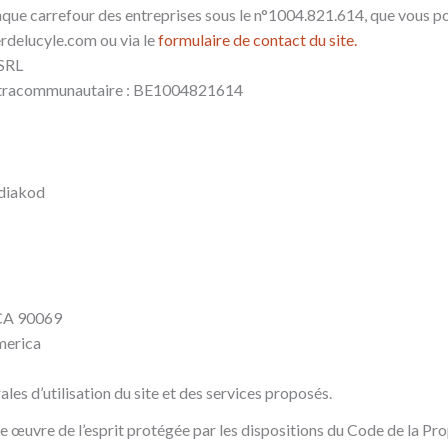
nque carrefour des entreprises sous le n°1004.821.614, que vous p
erdelucyle.com
ou via le
formulaire de contact du site.
 SRL
tracommunautaire : BE1004821614
diakod
CA 90069
merica
les d’utilisation du site et des services proposés.
ne œuvre de l’esprit protégée par les dispositions du Code de la Pr