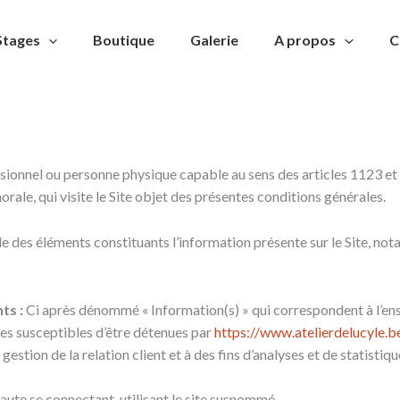
Stages
Boutique
Galerie
A propos
C
sionnel ou personne physique capable au sens des articles 1123 et
orale, qui visite le Site objet des présentes conditions générales.
 des éléments constituants l’information présente sur le Site, no
ts :
Ci après dénommé « Information(s) » qui correspondent à l’e
es susceptibles d’être détenues par
https://www.atelierdelucyle.b
gestion de la relation client et à des fins d’analyses et de statistiqu
aute se connectant, utilisant le site susnommé.