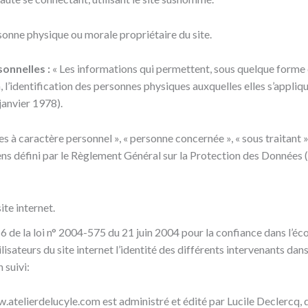
sonne physique ou morale propriétaire du site.
onnelles :
« Les informations qui permettent, sous quelque forme q
 l’identification des personnes physiques auxquelles elles s’applique
 janvier 1978).
s à caractère personnel », « personne concernée », « sous traitant 
sens défini par le Règlement Général sur la Protection des Données
ite internet.
le 6 de la loi n° 2004-575 du 21 juin 2004 pour la confiance dans l’
tilisateurs du site internet l’identité des différents intervenants dan
 suivi:
w.atelierdelucyle.com est administré et édité par Lucile Declercq, d