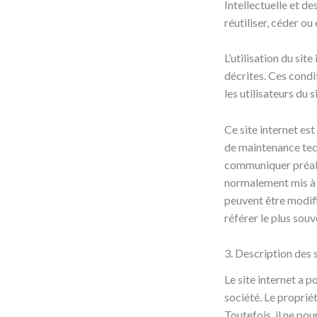
Intellectuelle et d
réutiliser, céder o
L’utilisation du sit
décrites. Ces condi
les utilisateurs du 
Ce site internet es
de maintenance tech
communiquer préalab
normalement mis à j
peuvent être modifié
référer le plus sou
3. Description des 
Le site internet a 
société. Le propriét
Toutefois, il ne po