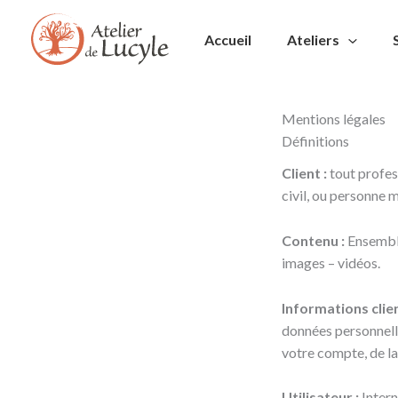
Aller
au
Accueil
Ateliers
contenu
Mentions légales
Définitions
Client :
tout profes
civil, ou personne m
Contenu :
Ensemble
images – vidéos.
Informations clien
données personnell
votre compte, de la 
Utilisateur :
Intern