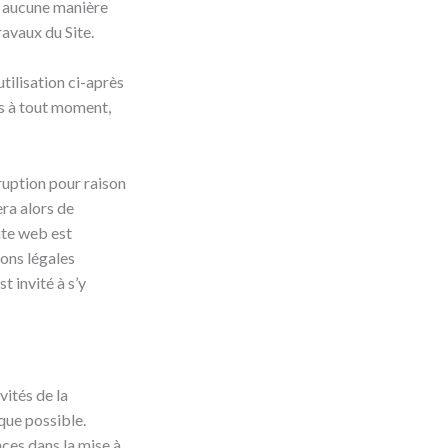
en aucune manière
ravaux du Site.
utilisation ci-après
es à tout moment,
ruption pour raison
era alors de
ite web est
ions légales
t invité à s’y
vités de la
 que possible.
nces dans la mise à