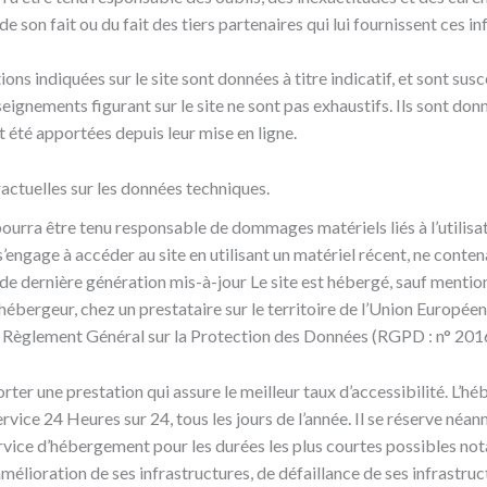
t de son fait ou du fait des tiers partenaires qui lui fournissent ces i
ons indiquées sur le site sont données à titre indicatif, et sont susc
nseignements figurant sur le site ne sont pas exhaustifs. Ils sont do
 été apportées depuis leur mise en ligne.
ractuelles sur les données techniques.
pourra être tenu responsable de dommages matériels liés à l’utilisat
e s’engage à accéder au site en utilisant un matériel récent, ne conten
de dernière génération mis-à-jour Le site est hébergé, sauf mentio
 l’hébergeur, chez un prestataire sur le territoire de l’Union Euro
u Règlement Général sur la Protection des Données (RGPD : n° 201
orter une prestation qui assure le meilleur taux d’accessibilité. L’hé
rvice 24 Heures sur 24, tous les jours de l’année. Il se réserve néan
rvice d’hébergement pour les durées les plus courtes possibles no
élioration de ses infrastructures, de défaillance de ses infrastruct