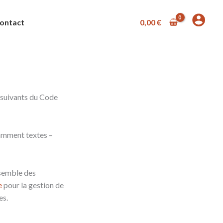
ontact
0,00
€
 suivants du Code
tamment textes –
nsemble des
e
pour la gestion de
es.