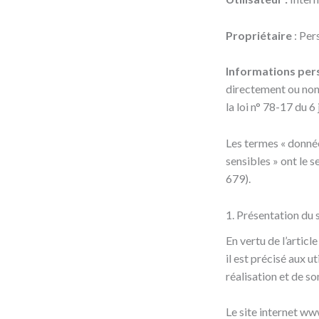
Propriétaire
: Per
Informations pers
directement ou non,
la loi n° 78-17 du 6
Les termes « donnée
sensibles » ont le 
679).
1. Présentation du s
En vertu de l’artic
il est précisé aux u
réalisation et de son
Le site internet ww