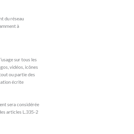
nt du réseau
otamment à
’usage sur tous les
ogos, vidéos, icônes
tout ou partie des
sation écrite
ient sera considérée
es articles L.335-2