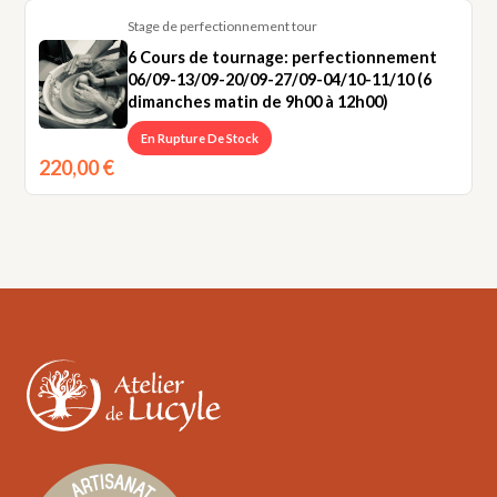
24/05-
Stage de perfectionnement tour
31/05-
6 Cours de tournage: perfectionnement
07/06-
06/09-13/09-20/09-27/09-04/10-11/10 (6
14/06
dimanches matin de 9h00 à 12h00)
2027
(6
En Rupture De Stock
lundis
220,00
€
soirs)