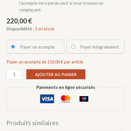
l’acompte sera perdu sauf si vous trouvez un
remplaçant.
220,00
€
Disponibilité :
5 en stock
Choose
Payer un acompte
Payer intégralement
your
payment
Payer un acompte de
110,00
€
par article
option
quantité
AJOUTER AU PANIER
de
6
Paiements en ligne sécurisés
Cours
de
tournage:
perfectionnement
10/05-
Produits similaires
17/05-