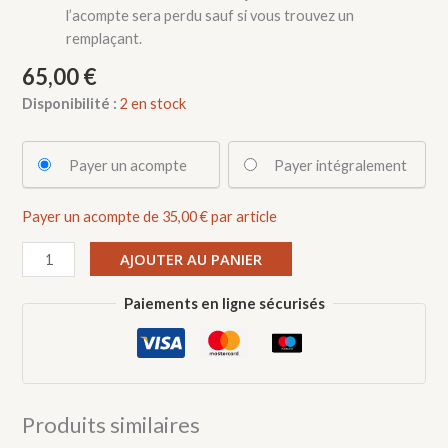
l’acompte sera perdu sauf si vous trouvez un
remplaçant.
65,00
€
Disponibilité :
2 en stock
Choose
Payer un acompte
Payer intégralement
your
payment
Payer un acompte de
35,00
€
par article
option
quantité
AJOUTER AU PANIER
de
Cours:
Paiements en ligne sécurisés
tournage
d'oyas
samedi
10/04/2027
de
Produits similaires
9h00