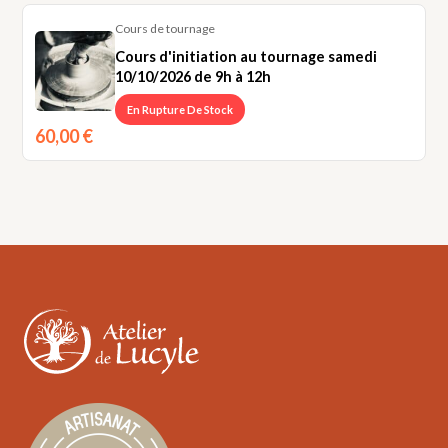
à
Cours de tournage
12h00
Cours d'initiation au tournage samedi
10/10/2026 de 9h à 12h
En Rupture De Stock
60,00
€