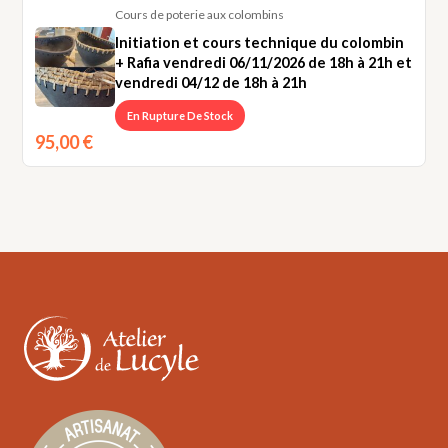
Cours de poterie aux colombins
de
Initiation et cours technique du colombin
18h
+ Rafia vendredi 06/11/2026 de 18h à 21h et
à
vendredi 04/12 de 18h à 21h
21h
En Rupture De Stock
95,00
€