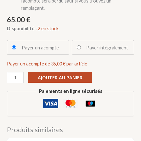
l’acompte sera perdu sauf si vous trouvez un
remplaçant.
65,00
€
Disponibilité :
2 en stock
Choose
Payer un acompte
Payer intégralement
your
payment
Payer un acompte de
35,00
€
par article
option
quantité
AJOUTER AU PANIER
de
Initiation
Paiements en ligne sécurisés
et
cours
technique
du
colombin
Produits similaires
lundi
12/04/2027