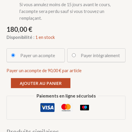
Si vous annulez moins de 15 jours avant le cours,
l’acompte sera perdu sauf si vous trouvez un
remplaçant.
180,00
€
Disponibilité :
1 en stock
Choose
Payer un acompte
Payer intégralement
your
payment
Payer un acompte de
90,00
€
par article
option
quantité
AJOUTER AU PANIER
de
Stage
Paiements en ligne sécurisés
tour:
Apprendre
à
faire
une
Produits similaires