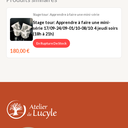
mini-
série
Stage tour: Apprendre à faire une mini-série
11/03-
Stage tour: Apprendre à faire une mini-
18/03-
série 17/09-24/09-01/10-08/10: 4 jeudi soirs
25/03-
(18h à 21h)
01/04/2027:
4
En Rupture De Stock
jeudi
180,00
€
soirs
(18h
à
21h)